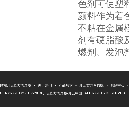
色剂可使塑
颜料作为着
不粘在金属
剂有硬脂酸
燃剂、发泡
网站开云官方网页版
-
关于我们
-
产品展示
-
开云官方网页版
-
视频中心
-
COPYRIGHT © 2017-2019 开云官方网页版-开云中国 . ALL RIGHTS RESERVED