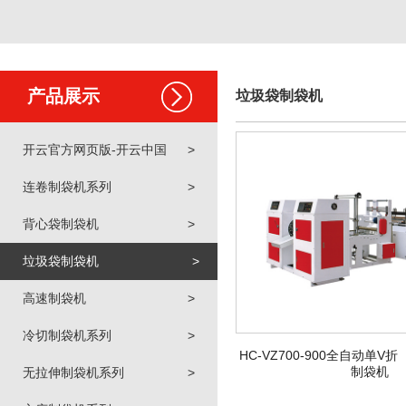
产品展示
垃圾袋制袋机
开云官方网页版-开云中国
>
连卷制袋机系列
>
背心袋制袋机
>
垃圾袋制袋机
>
高速制袋机
>
冷切制袋机系列
>
HC-VZ700-900全自动单
制袋机
无拉伸制袋机系列
>