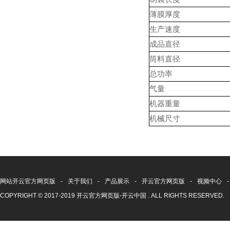
薄膜厚度
生产速度
成品直径
筒料直径
总功率
气量
机器重量
机械尺寸
网站开云官方网页版
-
关于我们
-
产品展示
-
开云官方网页版
-
视频中心
-
COPYRIGHT © 2017-2019 开云官方网页版-开云中国 . ALL RIGHTS RESERVED